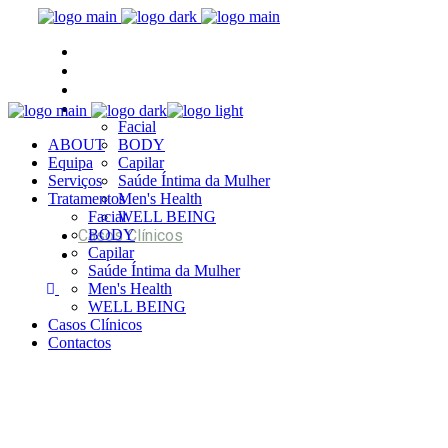
ABOUT
Equipa
Serviços
Tratamentos
Facial
ABOUT
BODY
Equipa
Capilar
Serviços
Saúde Íntima da Mulher
Tratamentos
Men's Health
Facial
WELL BEING
Casos Clínicos
BODY
Capilar
Contactos
Saúde Íntima da Mulher
Men's Health
WELL BEING
Casos Clínicos
Contactos