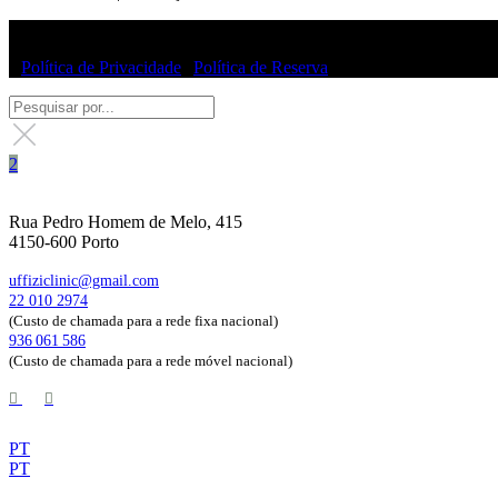
© Uffizi Clinic 2025 | Todos os direitos reservados
|
Política de Privacidade
|
Política de Reserva
Rua Pedro Homem de Melo, 415
4150-600 Porto
uffiziclinic@gmail.com
22 010 2974
(Custo de chamada para a rede fixa nacional)
936 061 586
(Custo de chamada para a rede móvel nacional)
PT
PT