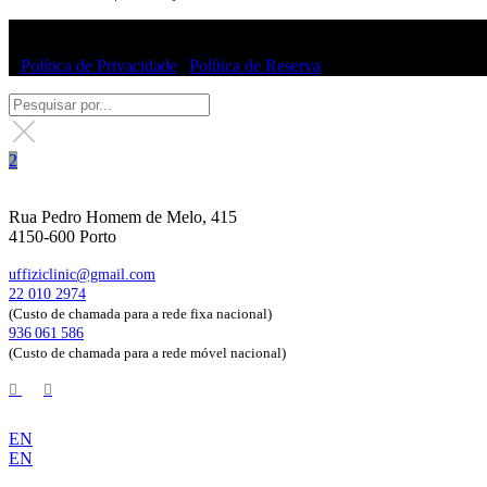
© Uffizi Clinic 2025 | Todos os direitos reservados
|
Política de Privacidade
|
Política de Reserva
Rua Pedro Homem de Melo, 415
4150-600 Porto
uffiziclinic@gmail.com
22 010 2974
(Custo de chamada para a rede fixa nacional)
936 061 586
(Custo de chamada para a rede móvel nacional)
EN
EN