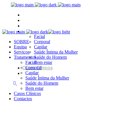
SOBRE
Equipa
Serviços
Tratamentos
Facial
SOBRE
Corporal
Equipa
Capilar
Serviços
Saúde Íntima da Mulher
Tratamentos
Saúde do Homem
Facial
Bem estar
Casos Clínicos
Corporal
Capilar
Contactos
Saúde Íntima da Mulher
Saúde do Homem
Bem estar
Casos Clínicos
Contactos