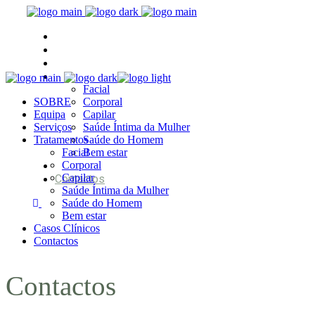
SOBRE
Equipa
Serviços
Tratamentos
Facial
SOBRE
Corporal
Equipa
Capilar
Serviços
Saúde Íntima da Mulher
Tratamentos
Saúde do Homem
Facial
Bem estar
Casos Clínicos
Corporal
Capilar
Contactos
Saúde Íntima da Mulher
Saúde do Homem
Bem estar
Casos Clínicos
Contactos
Contactos