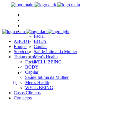
ABOUT
Equipa
Serviços
Tratamentos
Facial
ABOUT
BODY
Equipa
Capilar
Serviços
Saúde Íntima da Mulher
Tratamentos
Men's Health
Facial
WELL BEING
Casos Clínicos
BODY
Capilar
Contactos
Saúde Íntima da Mulher
Men's Health
WELL BEING
Casos Clínicos
Contactos