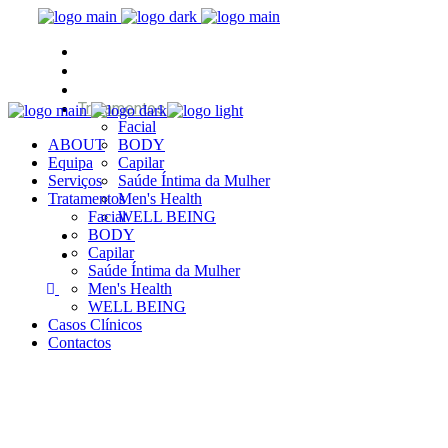
ABOUT
Equipa
Serviços
Tratamentos
Facial
ABOUT
BODY
Equipa
Capilar
Serviços
Saúde Íntima da Mulher
Tratamentos
Men's Health
Facial
WELL BEING
Casos Clínicos
BODY
Capilar
Contactos
Saúde Íntima da Mulher
Men's Health
WELL BEING
Casos Clínicos
Contactos