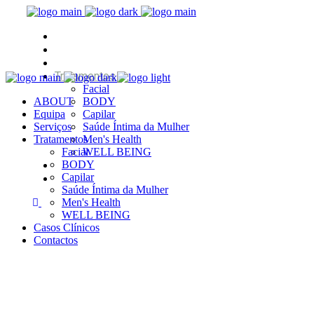
ABOUT
Equipa
Serviços
Tratamentos
Facial
ABOUT
BODY
Equipa
Capilar
Serviços
Saúde Íntima da Mulher
Tratamentos
Men's Health
Facial
WELL BEING
Casos Clínicos
BODY
Capilar
Contactos
Saúde Íntima da Mulher
Men's Health
WELL BEING
Casos Clínicos
Contactos