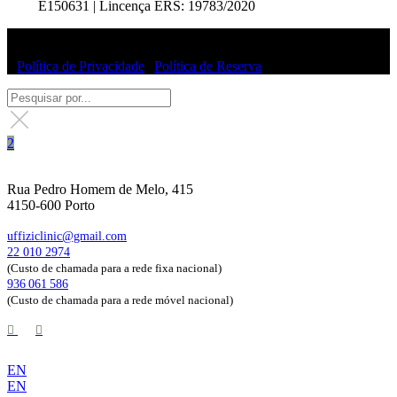
E150631 | Lincença ERS: 19783/2020
© Uffizi Clinic 2025 | Todos os direitos reservados
|
Política de Privacidade
|
Política de Reserva
Rua Pedro Homem de Melo, 415
4150-600 Porto
uffiziclinic@gmail.com
22 010 2974
(Custo de chamada para a rede fixa nacional)
936 061 586
(Custo de chamada para a rede móvel nacional)
EN
EN