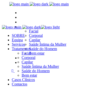
SOBRE
Equipa
Serviços
Tratamentos
Facial
SOBRE
Corporal
Equipa
Capilar
Serviços
Saúde Íntima da Mulher
Tratamentos
Saúde do Homem
Facial
Bem estar
Casos Clínicos
Corporal
Capilar
Contactos
Saúde Íntima da Mulher
Saúde do Homem
Bem estar
Casos Clínicos
Contactos