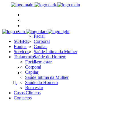
SOBRE
Equipa
Serviços
Tratamentos
Facial
SOBRE
Corporal
Equipa
Capilar
Serviços
Saúde Íntima da Mulher
Tratamentos
Saúde do Homem
Facial
Bem estar
Casos Clínicos
Corporal
Capilar
Contactos
Saúde Íntima da Mulher
Saúde do Homem
Bem estar
Casos Clínicos
Contactos