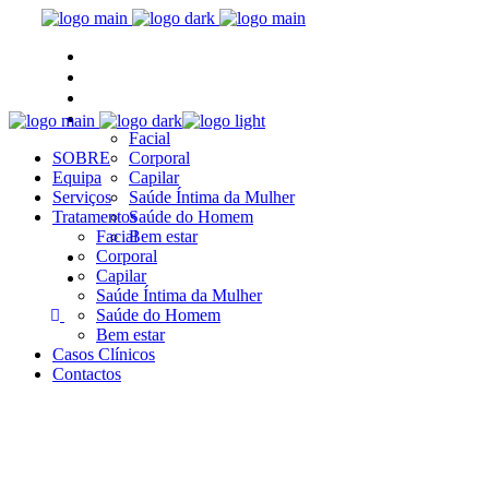
SOBRE
Equipa
Serviços
Tratamentos
Facial
SOBRE
Corporal
Equipa
Capilar
Serviços
Saúde Íntima da Mulher
Tratamentos
Saúde do Homem
Facial
Bem estar
Casos Clínicos
Corporal
Capilar
Contactos
Saúde Íntima da Mulher
Saúde do Homem
Bem estar
Casos Clínicos
Contactos