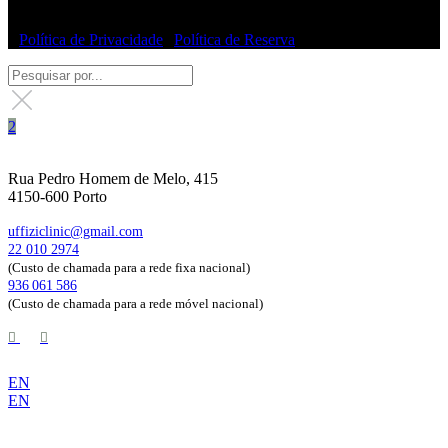
© Uffizi Clinic 2025 | Todos os direitos reservados
|
Política de Privacidade
|
Política de Reserva
Rua Pedro Homem de Melo, 415
4150-600 Porto
uffiziclinic@gmail.com
22 010 2974
(Custo de chamada para a rede fixa nacional)
936 061 586
(Custo de chamada para a rede móvel nacional)
EN
EN