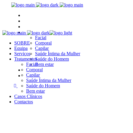
SOBRE
Equipa
Serviços
Tratamentos
Facial
SOBRE
Corporal
Equipa
Capilar
Serviços
Saúde Íntima da Mulher
Tratamentos
Saúde do Homem
Facial
Bem estar
Casos Clínicos
Corporal
Capilar
Contactos
Saúde Íntima da Mulher
Saúde do Homem
Bem estar
Casos Clínicos
Contactos