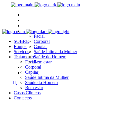
SOBRE
Equipa
Serviços
Tratamentos
Facial
SOBRE
Corporal
Equipa
Capilar
Serviços
Saúde Íntima da Mulher
Tratamentos
Saúde do Homem
Facial
Bem estar
Casos Clínicos
Corporal
Capilar
Contactos
Saúde Íntima da Mulher
Saúde do Homem
Bem estar
Casos Clínicos
Contactos