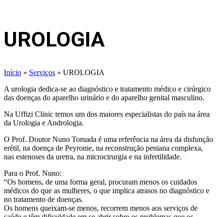
UROLOGIA
Início
»
Serviços
»
UROLOGIA
A urologia dedica-se ao diagnóstico e tratamento médico e cirúrgico
das doenças do aparelho urinário e do aparelho genital masculino.
Na Uffizi Clinic temos um dos maiores especialistas do país na área
da Urologia e Andrologia.
O Prof. Doutor Nuno Tomada é uma referência na área da disfunção
erétil, na doença de Peyronie, na reconstrução peniana complexa,
nas estenoses da uretra, na microcirurgia e na infertilidade.
Para o Prof. Nuno:
“Os homens, de uma forma geral, procuram menos os cuidados
médicos do que as mulheres, o que implica atrasos no diagnóstico e
no tratamento de doenças.
Os homens queixam-se menos, recorrem menos aos serviços de
saúde e têm dificuldade em se abrir sobre os problemas que os