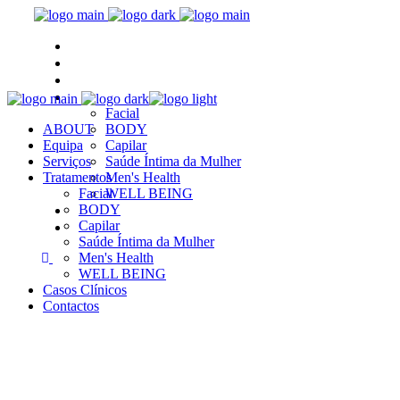
ABOUT
Equipa
Serviços
Tratamentos
Facial
ABOUT
BODY
Equipa
Capilar
Serviços
Saúde Íntima da Mulher
Tratamentos
Men's Health
Facial
WELL BEING
Casos Clínicos
BODY
Capilar
Contactos
Saúde Íntima da Mulher
Men's Health
WELL BEING
Casos Clínicos
Contactos