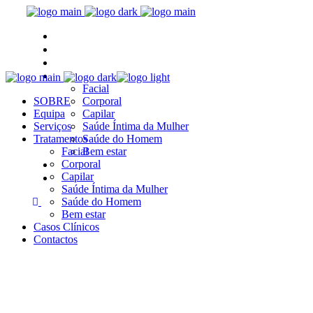
SOBRE
Equipa
Serviços
Tratamentos
Facial
SOBRE
Corporal
Equipa
Capilar
Serviços
Saúde Íntima da Mulher
Tratamentos
Saúde do Homem
Facial
Bem estar
Casos Clínicos
Corporal
Capilar
Contactos
Saúde Íntima da Mulher
Saúde do Homem
Bem estar
Casos Clínicos
Contactos