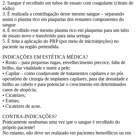
2. Sangue é recolhido em tubos de ensaio com coagulante (citrato de
sódio)
3. É realizada a centrifugação desse mesmo sangue – separando
assim o plasma rico em plaquetas dos restantes componentes do
sangue
4. É recolhido esse mesmo plasma rico em plaquetas para um tubo
de ensaio novo e transferido para uma seringa
5. É feita a aplicação do PRP (por meio de microinjeções) no
paciente na região pretendida.
INDICAÇÕES EM ESTÉTICA MÉDICA?
• Rosto – para pequenas rugas, envelhecimento precoce, falta de
brilho, dar vitalidade e nutrir a pele;
• Capilar – como coadjuvante de tratamentos capilares e no pós
operatório de cirurgia de implantes capilares, para dar densidade e
brilho ao cabelo e para potenciar o crescimento em determinados
casos de alopécia;
• Cicatrizes;
• Estrias;
• Cicatrizes de acne.
CONTRA-INDICAÇÕES?
Praticamente nenhumas uma vez que o sangue é recolhido do
próprio paciente!
No entanto, não deve ser realizado em pacientes hemofílicos ou em