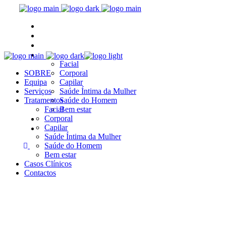
SOBRE
Equipa
Serviços
Tratamentos
Facial
SOBRE
Corporal
Equipa
Capilar
Serviços
Saúde Íntima da Mulher
Tratamentos
Saúde do Homem
Facial
Bem estar
Casos Clínicos
Corporal
Capilar
Contactos
Saúde Íntima da Mulher
Saúde do Homem
Bem estar
Casos Clínicos
Contactos