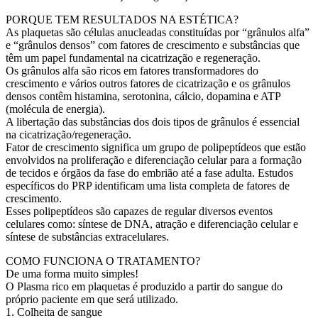
PORQUE TEM RESULTADOS NA ESTÉTICA?
As plaquetas são células anucleadas constituídas por “grânulos alfa”
e “grânulos densos” com fatores de crescimento e substâncias que
têm um papel fundamental na cicatrização e regeneração.
Os grânulos alfa são ricos em fatores transformadores do
crescimento e vários outros fatores de cicatrização e os grânulos
densos contêm histamina, serotonina, cálcio, dopamina e ATP
(molécula de energia).
A libertação das substâncias dos dois tipos de grânulos é essencial
na cicatrização/regeneração.
Fator de crescimento significa um grupo de polipeptídeos que estão
envolvidos na proliferação e diferenciação celular para a formação
de tecidos e órgãos da fase do embrião até a fase adulta. Estudos
específicos do PRP identificam uma lista completa de fatores de
crescimento.
Esses polipeptídeos são capazes de regular diversos eventos
celulares como: síntese de DNA, atração e diferenciação celular e
síntese de substâncias extracelulares.
COMO FUNCIONA O TRATAMENTO?
De uma forma muito simples!
O Plasma rico em plaquetas é produzido a partir do sangue do
próprio paciente em que será utilizado.
1. Colheita de sangue