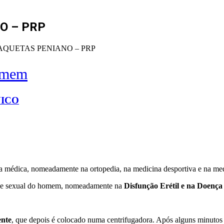
O – PRP
AQUETAS PENIANO – PRP
omem
NICO
a médica, nomeadamente na ortopedia, na medicina desportiva e na medi
úde sexual do homem, nomeadamente na
Disfunção Erétil e na Doença
ente
, que depois é colocado numa centrifugadora. Após alguns minutos