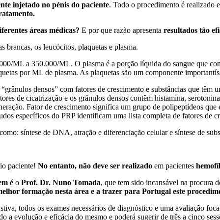
nte injetado no pénis do paciente
. Todo o procedimento é realizado 
ratamento.
iferentes áreas médicas?
E por que razão apresenta
resultados tão ef
s brancas, os leucócitos, plaquetas e plasma.
000/ML a 350.000/ML. O plasma é a porção líquida do sangue que conté
uetas por ML de plasma. As plaquetas são um componente importantíssi
 e “grânulos densos” com fatores de crescimento e substâncias que têm u
atores de cicatrização e os grânulos densos contêm histamina, serotonin
eneração. Fator de crescimento significa um grupo de polipeptídeos que e
tudos específicos do PRP identificam uma lista completa de fatores de c
como: síntese de DNA, atração e diferenciação celular e síntese de subs
io paciente!
No entanto, não deve ser realizado
em pacientes
hemofíl
mem
é o
Prof. Dr. Nuno Tomada
, que tem sido incansável na procura d
melhor formação nesta área e a trazer para Portugal este procedim
iva, todos os exames necessários de diagnóstico e uma avaliação focad
 a evolução e eficácia do mesmo e poderá sugerir de três a cinco sess