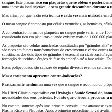
sangue
. Este plasma
rico em plaquetas que se obtém é posteriorme
uma anestesia local injetável, e
sem grande desconforto durante o t
Mas afinal por que razão esta técnica
é cada vez mais utilizada em d
O nosso sangue é composto por células vermelhas, as hemácias, célula
A concentração normal de plaquetas no sangue pode variar entre 150.
considerado rico em plaquetas quando existem mais de 1.000.000 plaq
As plaquetas são células anucleadas constituídas por “grânulos alfa”
são ricos em fatores transformadores do crescimento e vários outros f
substâncias dos dois tipos de grânulos é essencial na cicatrização/reg
formação de tecidos e órgãos da fase do embrião até a fase adulta. Es
Esses polipeptídeos são capazes de regular diversos eventos celulares 
Mas o tratamento apresenta contra-indicações?
Praticamente nenhumas
uma vez que o sangue é recolhido do própr
Na Uffizi Clinic o especialista em
Urologia e Saúde Sexual do ho
necessidades dos seus pacientes.
Foi isto que o levou a procurar a 
No entanto, somente após uma primeira consulta, uma anamnese exaust
Plasma Rico em Plaquetas. Após o primeiro procedimento vai avaliando