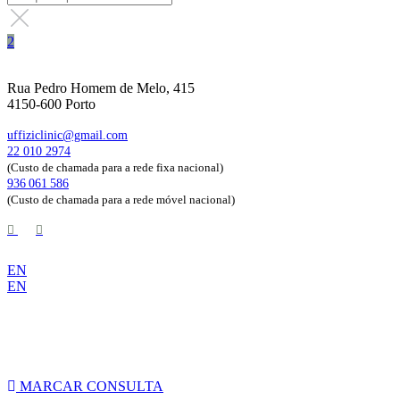
Rua Pedro Homem de Melo, 415
4150-600 Porto
uffiziclinic@gmail.com
22 010 2974
(Custo de chamada para a rede fixa nacional)
936 061 586
(Custo de chamada para a rede móvel nacional)
EN
EN
Marque já a sua consulta de avaliação!
MARCAR CONSULTA