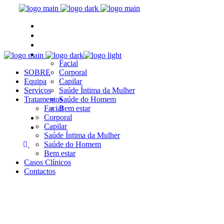
SOBRE
Equipa
Serviços
Tratamentos
Facial
SOBRE
Corporal
Equipa
Capilar
Serviços
Saúde Íntima da Mulher
Tratamentos
Saúde do Homem
Facial
Bem estar
Casos Clínicos
Corporal
Capilar
Contactos
Saúde Íntima da Mulher
Saúde do Homem
Bem estar
Casos Clínicos
Contactos