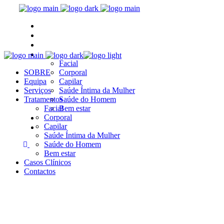
SOBRE
Equipa
Serviços
Tratamentos
Facial
SOBRE
Corporal
Equipa
Capilar
Serviços
Saúde Íntima da Mulher
Tratamentos
Saúde do Homem
Facial
Bem estar
Casos Clínicos
Corporal
Capilar
Contactos
Saúde Íntima da Mulher
Saúde do Homem
Bem estar
Casos Clínicos
Contactos