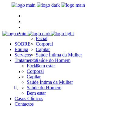
SOBRE
Equipa
Serviços
Tratamentos
Facial
SOBRE
Corporal
Equipa
Capilar
Serviços
Saúde Íntima da Mulher
Tratamentos
Saúde do Homem
Facial
Bem estar
Casos Clínicos
Corporal
Capilar
Contactos
Saúde Íntima da Mulher
Saúde do Homem
Bem estar
Casos Clínicos
Contactos