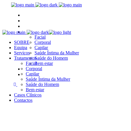
SOBRE
Equipa
Serviços
Tratamentos
Facial
SOBRE
Corporal
Equipa
Capilar
Serviços
Saúde Íntima da Mulher
Tratamentos
Saúde do Homem
Facial
Bem estar
Casos Clínicos
Corporal
Capilar
Contactos
Saúde Íntima da Mulher
Saúde do Homem
Bem estar
Casos Clínicos
Contactos