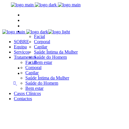
SOBRE
Equipa
Serviços
Tratamentos
Facial
SOBRE
Corporal
Equipa
Capilar
Serviços
Saúde Íntima da Mulher
Tratamentos
Saúde do Homem
Facial
Bem estar
Casos Clínicos
Corporal
Capilar
Contactos
Saúde Íntima da Mulher
Saúde do Homem
Bem estar
Casos Clínicos
Contactos