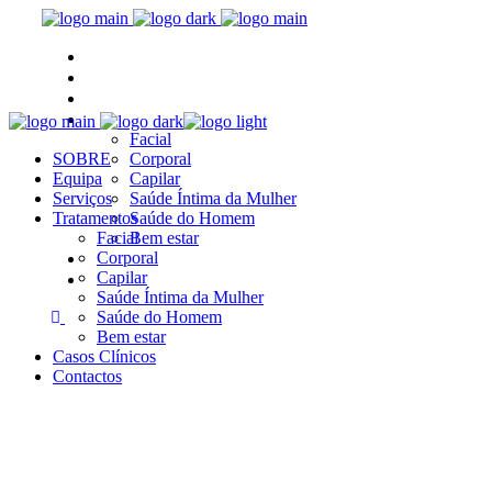
SOBRE
Equipa
Serviços
Tratamentos
Facial
SOBRE
Corporal
Equipa
Capilar
Serviços
Saúde Íntima da Mulher
Tratamentos
Saúde do Homem
Facial
Bem estar
Casos Clínicos
Corporal
Capilar
Contactos
Saúde Íntima da Mulher
Saúde do Homem
Bem estar
Casos Clínicos
Contactos