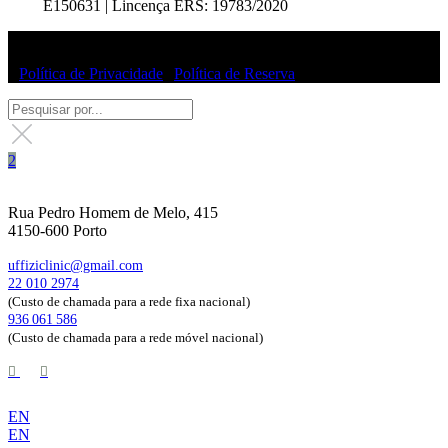
E150631 | Lincença ERS: 19783/2020
© Uffizi Clinic 2025 | Todos os direitos reservados
|
Política de Privacidade
|
Política de Reserva
Rua Pedro Homem de Melo, 415
4150-600 Porto
uffiziclinic@gmail.com
22 010 2974
(Custo de chamada para a rede fixa nacional)
936 061 586
(Custo de chamada para a rede móvel nacional)
EN
EN