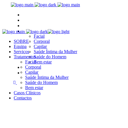
SOBRE
Equipa
Serviços
Tratamentos
Facial
SOBRE
Corporal
Equipa
Capilar
Serviços
Saúde Íntima da Mulher
Tratamentos
Saúde do Homem
Facial
Bem estar
Casos Clínicos
Corporal
Capilar
Contactos
Saúde Íntima da Mulher
Saúde do Homem
Bem estar
Casos Clínicos
Contactos